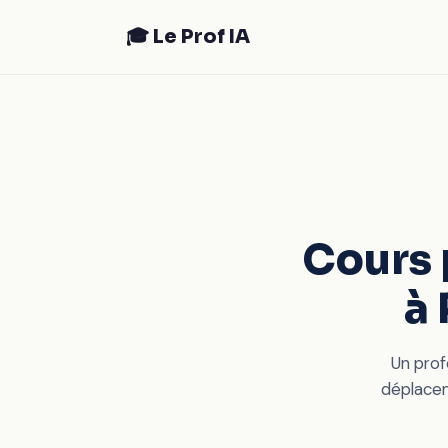
🎓 Le Prof IA
Cours 
à 
Un prof
déplace