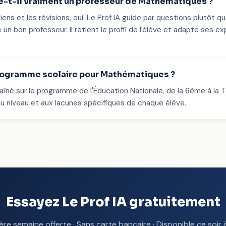
ce-t-il vraiment un professeur de Mathématiques ?
iens et les révisions, oui. Le Prof IA guide par questions plutôt 
on professeur. Il retient le profil de l'élève et adapte ses expl
programme scolaire pour Mathématiques ?
raîné sur le programme de l'Éducation Nationale, de la 6ème à la 
 au niveau et aux lacunes spécifiques de chaque élève.
Essayez Le Prof IA gratuitement
ère semaine offerte · Sans carte bancaire · Disponible ce soir à