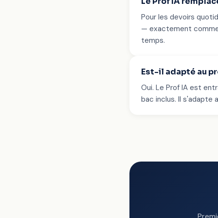
Le Prof IA rempla
Pour les devoirs quotid
— exactement comme un b
temps.
Est-il adapté au 
Oui. Le Prof IA est ent
bac inclus. Il s'adapte
Premi