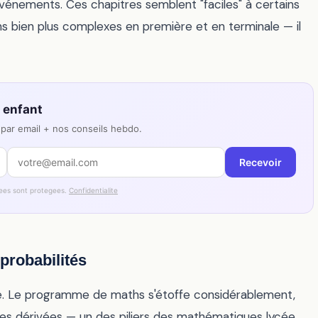
événements. Ces chapitres semblent "faciles" à certains
ons bien plus complexes en première et en terminale — il
e enfant
par email + nos conseils hebdo.
Recevoir
ees sont protegees.
Confidentialite
 probabilités
re. Le programme de maths s'étoffe considérablement,
es dérivées — un des piliers des mathématiques lycée.