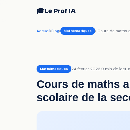
🎓
Le Prof IA
Accueil
›
Blog
›
Mathématiques
› Cours de maths 
Mathématiques
24 février 2026
·
9 min de lectu
Cours de maths au
scolaire de la se