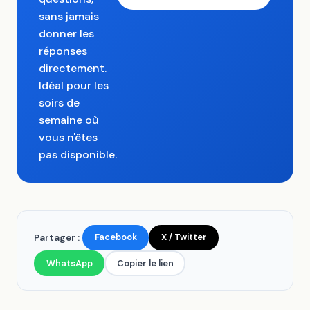
sans jamais
donner les
réponses
directement.
Idéal pour les
soirs de
semaine où
vous n'êtes
pas disponible.
Facebook
X / Twitter
Partager :
WhatsApp
Copier le lien