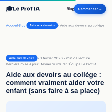
🎓
Le Prof IA
Blog
Commencer →
Accueil
›
Blog
›
Aide aux devoirs
› Aide aux devoirs au collège
Aide aux devoirs
20 février 2026
·
7 min de lecture
·
Dernière mise à jour : février 2026
·
Par l'Équipe Le Prof IA
Aide aux devoirs au collège :
comment vraiment aider votre
enfant (sans faire à sa place)