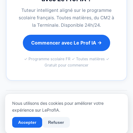
Tuteur intelligent aligné sur le programme
scolaire français. Toutes matières, du CM2 à
la Terminale. Disponible 24h/24.
Commencer avec Le Prof IA →
✓ Programme scolaire FR ✓ Toutes matières ✓
Gratuit pour commencer
Nous utilisons des cookies pour améliorer votre
© 2026
LeProfIA
— Le tuteur IA pour le collège et le lycée
expérience sur LeProfIA.
Accepter
Refuser