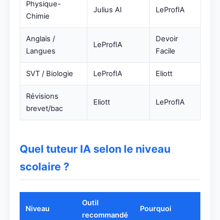
Physique-
Julius AI
LeProfIA
Chimie
Anglais /
Devoir
LeProfIA
Langues
Facile
SVT / Biologie
LeProfIA
Eliott
Révisions
Eliott
LeProfIA
brevet/bac
Quel tuteur IA selon le niveau
scolaire ?
Outil
Niveau
Pourquoi
recommandé