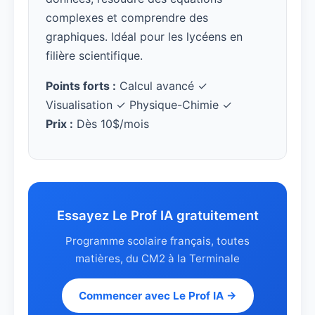
complexes et comprendre des
graphiques. Idéal pour les lycéens en
filière scientifique.
Points forts :
Calcul avancé ✓
Visualisation ✓ Physique-Chimie ✓
Prix :
Dès 10$/mois
Essayez Le Prof IA gratuitement
Programme scolaire français, toutes
matières, du CM2 à la Terminale
Commencer avec Le Prof IA →