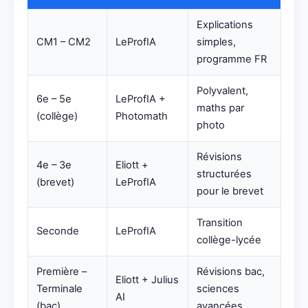
Explications
CM1 – CM2
LeProfIA
simples,
programme FR
Polyvalent,
6e – 5e
LeProfIA +
maths par
(collège)
Photomath
photo
Révisions
4e – 3e
Eliott +
structurées
(brevet)
LeProfIA
pour le brevet
Transition
Seconde
LeProfIA
collège-lycée
Première –
Révisions bac,
Eliott + Julius
Terminale
sciences
AI
(bac)
avancées