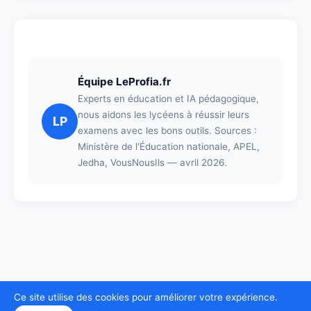
Équipe LeProfia.fr
Experts en éducation et IA pédagogique,
nous aidons les lycéens à réussir leurs
LP
examens avec les bons outils. Sources :
Ministère de l'Éducation nationale, APEL,
Jedha, VousNousIls — avril 2026.
© 2026 LeProfia.fr ·
Accueil
·
Blog
Ce site utilise des cookies pour améliorer votre expérience.