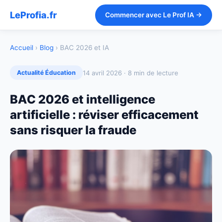
LeProfia.fr
Commencer avec Le Prof IA →
Accueil
›
Blog
› BAC 2026 et IA
14 avril 2026 · 8 min de lecture
Actualité Éducation
BAC 2026 et intelligence
artificielle : réviser efficacement
sans risquer la fraude