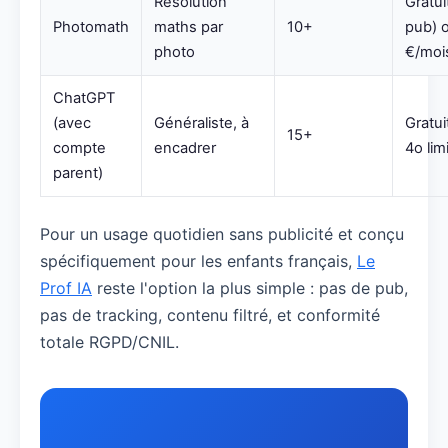
Résolution
Gratui
Photomath
maths par
10+
pub) o
photo
€/moi
ChatGPT
(avec
Généraliste, à
Gratui
15+
compte
encadrer
4o lim
parent)
Pour un usage quotidien sans publicité et conçu
spécifiquement pour les enfants français,
Le
Prof IA
reste l'option la plus simple : pas de pub,
pas de tracking, contenu filtré, et conformité
totale RGPD/CNIL.