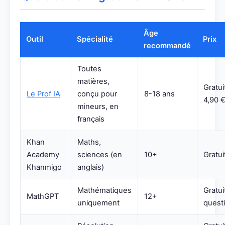
Âge
Outil
Spécialité
Prix
recommandé
Toutes
matières,
Gratui
Le Prof IA
conçu pour
8-18 ans
4,90 
mineurs, en
français
Khan
Maths,
Academy
sciences (en
10+
Gratuit
Khanmigo
anglais)
Mathématiques
Gratui
MathGPT
12+
uniquement
questi