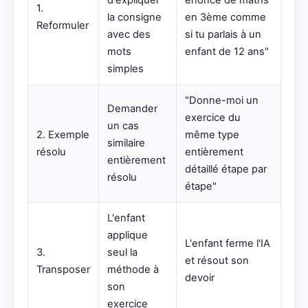
d'expliquer
énoncé de maths
1.
la consigne
en 3ème comme
Reformuler
avec des
si tu parlais à un
mots
enfant de 12 ans"
simples
"Donne-moi un
Demander
exercice du
un cas
2. Exemple
même type
similaire
résolu
entièrement
entièrement
détaillé étape par
résolu
étape"
L'enfant
applique
L'enfant ferme l'IA
3.
seul la
et résout son
Transposer
méthode à
devoir
son
exercice